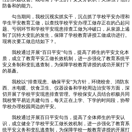
防备和的能力。
勾当期间，我校沉视实抓实干，沉点抓了学校平安办理和
学生平安教育工做，以查找学校平安办理工做存正在的凸起问
题、亏弱环节和学校平安现患排查工做为冲破口，从泉源上遏
制了沉特大变乱的发生，保障了学校教育讲授工做成功进行。
现将次要工做总结如下？。
我校通过开展“百日平安”勾当，提高了师生的平安文化本
质，成立了教育平安工做长效机制，进一步强化了教育系统平
安义务制和变乱逃查制，为保障学校教育讲授的成功开展打下
的基矗。
我校以“排查现患、确保平安”为方针，环绕校舍、消防东
西、水电暖、饮食卫生、仪器设备和学校周边治安等方面，深
切开展了学校平安现患排查管理。学校保安人员结合积极共同
我校警平易近共建勾当，每天正在上学、下学的时间段，协帮
学校办理校园周边的平安。
我校通过开展百日平安勾当，提高了全体师生的平安认
识，成立健全了学校平安工做长效机制，进一步强化了教育系
统平安义务和变乱逃查制，为保障学校一般教育讲授的开展打