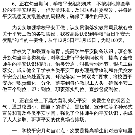
6、正在勾当期间，学校平安组织机构，不按期地排查学
校的不平安现患，一但发觉环境，及时联系村委整改，并每周
平安现患无变乱整改的周报表，确保了师生的平安。
为切实加强学校平安工做，认实贯彻落实教育局及核心校
关于平安工做的各项摆设，我校高度认识到学校“百日平安无
变乱”勾当的主要性，从年12月5日年3月15日，为期100天。
学校为了加强宣布道育，提高学生平安防备认识，班会和
升旗勾当等各类机会，对学生进行平安学问教育，提高了全校
师生的平安认识和能力。触类旁通，狠抓亏弱环节，狠抓工做
落实。成立健全了学校各类平安工做办理规章轨制和各类突发
平安变乱应急处置预案。环绕落实“一岗双责”要求，将校园平
安办理职责细化、分化，落实到每位教职工人头，确保平安工
做三个到位，即：到位、职责落实到位、查抄督促到位。
1、正在全校上下鼎力营制关心平安、关爱生命的稠密空
气，通过校园小、国旗下的讲话、黑板报、宣传栏等多种形式
宣传和普及各类平安学问，强化了全体师生的平安认识，构成
了人人参取、班班平安的优良场合排场。
一、学校平安月勾当沉点：次要是提高学生们对违章电器