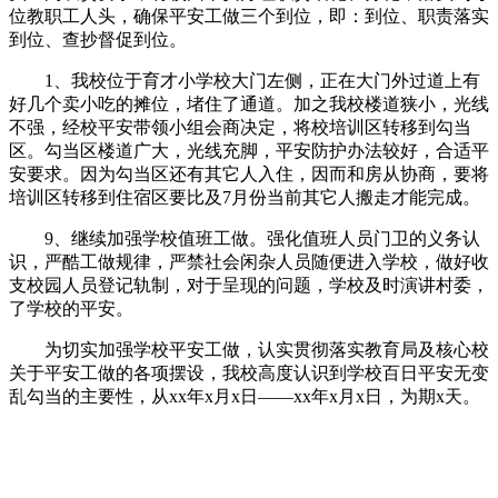
位教职工人头，确保平安工做三个到位，即：到位、职责落实
到位、查抄督促到位。
1、我校位于育才小学校大门左侧，正在大门外过道上有
好几个卖小吃的摊位，堵住了通道。加之我校楼道狭小，光线
不强，经校平安带领小组会商决定，将校培训区转移到勾当
区。勾当区楼道广大，光线充脚，平安防护办法较好，合适平
安要求。因为勾当区还有其它人入住，因而和房从协商，要将
培训区转移到住宿区要比及7月份当前其它人搬走才能完成。
9、继续加强学校值班工做。强化值班人员门卫的义务认
识，严酷工做规律，严禁社会闲杂人员随便进入学校，做好收
支校园人员登记轨制，对于呈现的问题，学校及时演讲村委，
了学校的平安。
为切实加强学校平安工做，认实贯彻落实教育局及核心校
关于平安工做的各项摆设，我校高度认识到学校百日平安无变
乱勾当的主要性，从xx年x月x日——xx年x月x日，为期x天。