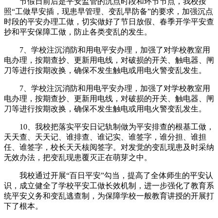
节假日前后是平安监管的沉点时段和环节节点，我校按
照“工做早安插，现患早管理、变乱早防备”的要求，加强沉点
时段的平安办理工做，切实做好了节日放假、春季开学平安查
抄和平安保障工做，防止各类变乱的发生。
7、学校注沉消防和用电平安办理，加强了对学校教室用
电办理，按期查抄、更新用电线，对破损的开关、触电器、闸
刀等进行按期改换，确保不发生触电或用电火警变乱发生。
7、学校注沉消防和用电平安办理，加强了对学校教室用
电办理，按期查抄、更新用电线，对破损的开关、触电器、闸
刀等进行按期改换，确保不发生触电或用电火警变乱发生。
10、我校把落实平安日记轨制做为平安排查的根基工做，
天天查、天天记、谁排查、谁记实、谁签字，谁分担、谁担
任、谁签字，校长天天核阅签字。对发觉的变乱现患及时采纳
无效办法，把变乱现患覆灭正在萌芽之中。
我校通过开展“百日平安”勾当，提高了全体师生的平安认
识，成立健全了学校平安工做长效机制，进一步强化了教育系
统平安义务和变乱逃查制，为保障学校一般教育讲授的开展打
下了根本。