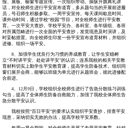
报、展板、橱窗专题宣传。一次组织带动。操纵升旗典礼讲
话，对全校师生进行平安宣布道育，多从题勾当的开展前进履
员，号召师生积极参取。一周平安宣传。每天课间歇息时间、
课外动时间，通过学校“校园”节目，对全校师生进行平安教
育。一次平安大查抄。学校平安办、各科室、各年级组、各班
对所属范畴进行一次全面的平安查抄，发觉现患及时演讲，及
时妥帖措置。向全校师生印发一份平安宣布道育材料，并组织
进修。组织一场平安。
8、加强学生优良行为习惯的养成教育，让学生安稳树
立“不时讲平安、处处讲平安”的认识；连系我校的相关平安教
育材料切实上勤学生平安教育课，提高学生防备技术。组织同
窗们展开会商，能够以班级为单元进行从题班会，彼此进修配
合前进。
4、12月9日，学校组织全校师生进行了告急分散练习训练
勾当，提高了全体师生防备自救能力，加强了我校全体师生告
急分散平安认识。
我校按照“百日平安”的要求认实组织平安查抄，排查平安
现患，采纳切实无效的办法，提高学校平安系数。
每周一晨会期间，对全校师生开展了专题平安教育。针对