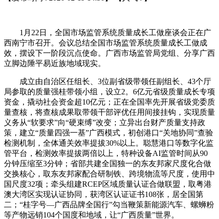
1月22日，全国市场监管系统质量成长工做座谈会正在广
西南宁市召开。会议总结全国市场监管系统质量成长工做成
效，摆设下一阶段沉点使命。广西市场监管局党组、分享广西
立脚边陲平易近族地域现实。
成立由自治区任组长、3位副省级带领任副组长、43个厅
局参取的质量强桂带领小组，设立2。6亿元省级质量成长专项
资金，撬动社会资金超10亿元；正在全国率先开展省级党委质
量查核，将查核成果取带领干部评优任用间接挂钩，实现质量
义务从“软要求”向“硬束缚”改变；立异出台财产质量支持政
策，建立“质量四强一基”广西模式，初创港口“关地协同”查验
检测机制，全体通关效率提拔30%以上。聪慧港口等数字化监
管平台，检测效率提拔两倍以上，特种设备AI监管时间从90
分钟压缩至3分钟；省部共建全国独一的东友邦家尺度化合做
交换核心，取东友邦家配合研制铁、跨境物流等尺度，使用中
国尺度32项；牵头组建RCEP区域质量认证合做联盟，取粤港
澳大湾区实现认证协同，获湾区认证证书108张，居全国第
二；“桂字号—广西品牌全国行”勾当鞭策新能源汽车、螺蛳粉
等产物远销104个国度和地域，让“广西质量”世界。