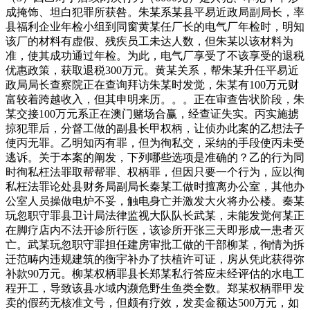
成掩饰、坦白犯罪所获咎。朱某系某县平易近政局副局长，率
县福利企业年检小组到同窗黄某任厂长的电气厂年检时，明知
该厂的材料有虚假、残疾员工未达人数，但朱某以该材料为
准，使其成功通过年检。为此，电气厂享受了不该享受的退税
优惠政策，获取退税300万元。黄某关系，帮朱某升任平易近
政局局长查察院正在查询拜访朱某时发觉，朱某有100万元财
富较着跨越收入，但其申明来历。。。正在审查告状阶段，朱
某交接100万元系正在澳门赌场合赢，经查证失实。丙实施掳
掠犯罪后，分督工做的副县长甲权柄，让侦办此案的乙想法子
使丙无罪。乙明知丙有罪，但为徇私交，采纳的手段使丙未受
逃诉。关于本案的阐发，下列哪些选项是准确的？乙的行为同
时徇私枉法罪取帮帮罪、权柄罪，但因只要一个行为，应以徇
私枉法罪论处县财务局副局长秦某工做时擅离办公室，其他办
公室人员操做电炉不妥，触电身亡并激发大火将办公楼。秦某
玩忽职守罪县卫计局法律监视大队队长武某，未能发觉何某正
在脚疗店内不法开诊所行医，该诊所开张三天即形成一患者灭
亡。武某玩忽职守罪担任建房审批工做的干部柳某，徇情为拆
迁范畴内违规建筑的衡宇补办了扶植许可证，房从凭此获得弥
补款90万元。柳某权柄罪县长郑某私行答应未经评估的水电工
程开工，导致该县水域内濒危野生鱼类全数。郑某权柄罪甲发
卖的假药无核准文号，但颇有疗效，发卖金额达500万元，如