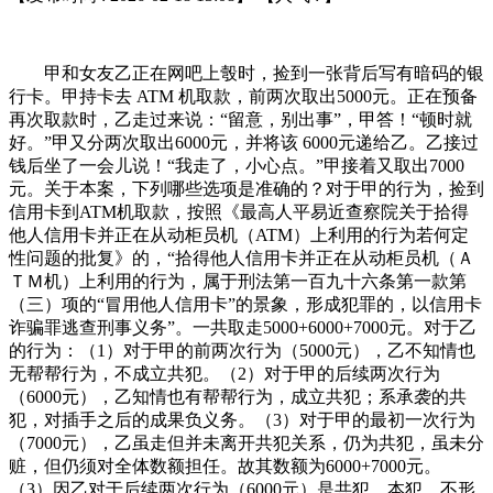
甲和女友乙正在网吧上彀时，捡到一张背后写有暗码的银
行卡。甲持卡去 ATM 机取款，前两次取出5000元。正在预备
再次取款时，乙走过来说：“留意，别出事”，甲答！“顿时就
好。”甲又分两次取出6000元，并将该 6000元递给乙。乙接过
钱后坐了一会儿说！“我走了，小心点。”甲接着又取出7000
元。关于本案，下列哪些选项是准确的？对于甲的行为，捡到
信用卡到ATM机取款，按照《最高人平易近查察院关于拾得
他人信用卡并正在从动柜员机（ATM）上利用的行为若何定
性问题的批复》的，“拾得他人信用卡并正在从动柜员机（Ａ
ＴＭ机）上利用的行为，属于刑法第一百九十六条第一款第
（三）项的“冒用他人信用卡”的景象，形成犯罪的，以信用卡
诈骗罪逃查刑事义务”。一共取走5000+6000+7000元。对于乙
的行为：（1）对于甲的前两次行为（5000元），乙不知情也
无帮帮行为，不成立共犯。（2）对于甲的后续两次行为
（6000元），乙知情也有帮帮行为，成立共犯；系承袭的共
犯，对插手之后的成果负义务。（3）对于甲的最初一次行为
（7000元），乙虽走但并未离开共犯关系，仍为共犯，虽未分
赃，但仍须对全体数额担任。故其数额为6000+7000元。
（3）因乙对于后续两次行为（6000元）是共犯、本犯，不形