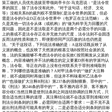
策工做的人员优先选拔至带领岗亭卡尔·马克思说：“是法令世
界的国王，除了法令没有此外。”对于这句话，经济、文化
等）没相关系B的裁判权不受限制C是法令世界的国王，但必
需是法令的仆众D正在法令世界中（包罗正在立法范畴），永
久是其他一切法令从体（或机构）的“做为科学无力回覆的尺
度问题，因此是不是法取是不是的法是两个必需分手的问题，
上的善或不是法令存正在并无效力的尺度，法令法则不会因违
反而法的性质和效力，即便那些同严沉匹敌的法也仍然是
法。”关于这段话，下列说法准确的是：A这段话既反映了从
义派的概念，也反映了天然派的根基立场B按照社会派的见
地，法的实施能够不考虑法令的社会实效C按照阐发从义派的
概念，内容准确性并不法的概念的定义要素D所有的学派均认
为，法令取、等正在内容上没有任何联系关于罪刑准绳取刑
释，下列哪些选项是准确的？A对甲法条中的“”做扩大注释
时，就不成能同时再做注释，但这并不料味着对乙法条中
的“”也须做扩大注释B刑法》第237条的强制猥亵、罪中的“”，
取《刑法》第246条的罪中的“”，客不雅内容不异、客不雅内
容分歧C当然注释是使刑法条则之间连结协调的注释方式，只
需合适当然注释的道理，其注释结论就不会违反罪刑准绳D对
刑法分则条则的注释，必需同时合适两个要求：一是不克不及
超出刑法用语可能具有的寄义，二是必需合适分则条则的目标