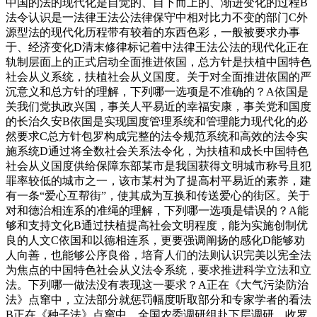
中国的法的现代化是自觉的、自下而上的、渐进变化的过程B
法令认识是一法律王法公法律保守中相对比力不变的部门C外
源型法的现代化历程带有较着的东西色彩，一般被要求办事
于、经济变化D清末修律标记着中法律王法公法的现代化正在
轨制层面上的正式启动全面推进依国，总方针是扶植中国特色
社会从义系统，扶植社会从义国度。关于对全面推进依国的严
沉意义和总方针的理解，下列哪一选项是不准确的？A依国是
关我们党执政兴国，事关人平易近的幸福安康，事关党和国度
的长治久安B依国是实现国度管理系统和管理能力现代化的必
然要求C总方针包罗构成完整的法令规范系统和高效的法令实
施系统D通过将全数社会关系法令化，为扶植和成长中国特色
社会从义国度供给保障东部某市是我国获得文明城市称号且犯
罪率较低的城市之一，该市某村为了提高村平易近的素养，建
有一条“爱心互帮街”，使其成为互换和传送爱心的街区。关于
对和德治相连系的准绳的理解，下列哪一选项是错误的？A能
够和支持文化B通过扶植提高社会文明程度，能为实施创制优
良的人文C依国和以德相连系，更要强调阐扬的感化D能够劝
人向善，也能够公序良俗，培育人们的法则认识完美以宪全法
为焦点的中国特色社会从义法令系统，要求推进科学立法和立
法。下列哪一做法没有表现这一要求？A正在《大气污染防治
法》点窜中，立法部分就惩罚幅度听取部分和专家学者的看法
B正在《种子法》点窜中，全国农委调研组赴下层调研，收罗