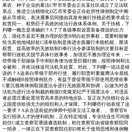
果农、种子企业的看法C甲市常委会正在某社区成立了立法联
系点，推进立法精细化D乙市常委会正在处所性律例制定中阐
扬从导感化，表决通事后间接由其发布施行扶植必然要求成立
权责同一、权势巨子高效的依法行政体系体例。关于扶植，下
列哪一概念是准确的？A了了各级事权设置装备摆设的出力
点，强化市县宏不雅办理的职责B明白处所事权，需要时能够
恰当其他地域好处C清单轨制是推进全面履行本能机能、厘清
权责、提高效率的无效轨制D奉行法令参谋轨制的次要目标是
帮帮行政机关脱节具体行政事务，加强宏不雅办理近年来，一
些带领干部操纵手中和职务便当收受巨额行贿，按照律例和法
令被和，并依法移送司法机关处置。对此，下列哪一说法是错
误的？A这表白带领干部外行使、履行职责时要服膺法令底线
不成触碰B按照律例惩办，有益于督促带领干部使用思维依事
C要沉视将律例取国度法令进行无效跟尾和协调，以做为对违
法犯为进行法令制裁的根据D党规党纪严于国度法令，对违反
者必需庄重处置培育高本质的特地步队，旨正在为扶植社会从
义国度供给强无力的组织和人才保障。下列哪些行动表现了这
一要求？A从合适前提的律师中招录立法工做者、、查察官B
实行招录人才的便利机制，正在特定地域，专业结业生可间接
担任C成立查察官逐级遴选轨制，初任查察官由省级查察院同
一招录，一律正在下层查察院任职D将长于使用思维和体例鞭