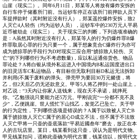
山崖（现实二）。同年6月11日，郑某等人将放有爆炸安拆的
自行车停于储蓄所门前。当运钞车停正在该所门前押款人员下
车提押款时（其时附近没有行人），郑某遥控爆炸安拆，致2
人灭亡4人轻伤（均为运钞人员），运钞车中的230万元人平易
近币被劫走（现实三）。关于现实三的判断，下列选项准确的
是：A虽然其时附近没有行人，郑某等人的行为仍爆炸罪B爆
炸罪取居心罪的行为只要一个，属于想象竞合C爆炸行为亦可
成为掳掠罪的手段行为D对现实三应合用“掳掠致人轻伤、灭
亡”的下列哪些行为(不考虑数量)，应以私运通俗货色、物品
罪论处？A将白银从境外私运进入中国境内B私运国度进出口
的旧灵活车C私运物品，有目标但无取利目标D私运无法拆卸
并利用(不属于废料)的弹头、弹壳甲为要回30万元赌债，将
乙，但2天后乙仍无还款意义。甲等5人将乙押到一处山崖上，
对乙说：“3天内让你家人送钱来，现在天不承诺，就摔死
你。”乙勉强说只要能力还5万元。甲刚说完“一分都不克不及
少”，乙便跳崖。世人慌忙下山找乙，发觉乙已坠亡。关于甲
的行为定性，下列哪些选项是错误的？A属于以致被人灭亡B
属于掳掠致人灭亡C属于的居心D成立不法，但不属于不法致
人灭亡甲将一只壶的壶底落款“平易近國叁年”磨去，放正在本
人的古玩店里。某日，钱某看到这只壶，误认为是明代文物。
甲见钱某扣问，谎称此壶确为明代古董，钱某信以，按明代文