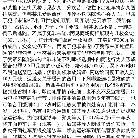
关于犯罪未遂的认定，下列哪些选项是准确的？A甲以居心将
郝某推下过街天桥，见郝某十分疾苦，便拦下出租车将郝某送
往病院。但郝某未受致命伤，即便不送病院也不会灭亡。甲属
于犯罪未遂B乙持刀拦掳掠周某。周某说“把刀放下，我给你
钱”。乙信以，收起刀子，伸手要钱。周某乘乙不备，一脚踢
倒乙后逃跑。乙属于犯罪未遂C丙见商场橱柜展现有几枚金锭
（30万元/枚），打开玻璃门拿起一枚就跑，其实是值300元的
仿成品，实金锭仍正在。丙属于犯罪未遂D丁赞帮林某处置风
险的犯罪勾当，但林某尚未实施相关犯罪勾当即被抓获。丁属
于赞帮风险犯罪勾当罪未遂下列哪些选项中的两边行为人形成
配合犯罪？A甲见卖的小贩可怜，给小贩1000元，买下200张B
乙明知赵某已成婚，仍取其领取成婚证C丙送给国度工做人员
10万元钱，运送女关于缓刑的合用，下列哪些选项是准确的？
A甲犯沉婚罪和罪，数罪并罚后也可能合用缓刑B乙犯抛弃罪
被判处管制１年，即便犯罪情节轻细，也不克不及宣布缓刑C
丙犯罪但有建功情节，即便该罪的最低刑为５年有期徒刑，也
可能合用缓刑D丁 17岁时因犯放火罪被判处有期 徒刑 5年，23
岁时又犯罪，仍有可能合用缓刑郑某等人多次通过爆炸掳掠银
交运钞车。为便利运钞车，郑某等人于2012年4月6日一车从，
将其面包车开走（现实一）。后郑某等人制做了爆炸安拆，并
多次开面包车某银交运钞车，领会运钞车到某储蓄所收款的环
境。郑某等人摸清运钞车环境后，于同年6月8日将面包车推下