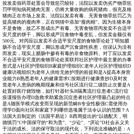
按发卖假药罪处置会导致惩罚较轻，法院以发卖伪劣产物罪惩
罚甲明知病死猪肉无害，仍将大量收购的病死猪肉，假充及格
猪肉正在市场上发卖。法院以发卖有毒、无害食物罪惩罚乙为
提高猪肉的瘦肉率，正在饲猜中添加“瘦肉精”。因为生猪本身
不是食物，故乙不形成出产有毒、无害食物罪丙发卖不合适平
安尺度的饼干，脚以形成严沉食物中毒变乱，但发卖金额仅有
500元。对丙应以发卖不合适平安尺度的食物罪论处丁明知腊
肠不合适平安尺度，脚以形成严沉食源性疾患，但误认为没有
而发卖，现实上腊肠中掺有有毒的非食物原料。对丁应以发卖
不合适平安尺度的食物罪论处英联邦社区护理中最主要的办事
形式是A社区护理组织B家庭护理组织C老年人社区护理组织D
健康访视组织为老年人供给无效护理的前提和是A提高本身营
业能力B熟悉老年人的健康需求C按期进行健康查抄D及时发
觉老年人患病的晚期现象和信号社区流行症二级防止次要是A
处置好医疗烧毁物，如打针器针头B隔离流行症患者C流行症
疫谍报告办理D急救求助紧急沉症患者社区护理最凸起的特点
是A随医学模式改变而呈现的新范畴B专业性极强C需使用办
理学D面向社区和家庭下列哪些选项属于法令认识的范围？A
法国大后制定的《法国平易近》B西周提出的“以德配天，明
德慎罚”C中国保守的“和为贵”、“少讼”、“厌讼”D社会从义关
于法的成长、法的保守取法的现代化，下列说法准确的是：A