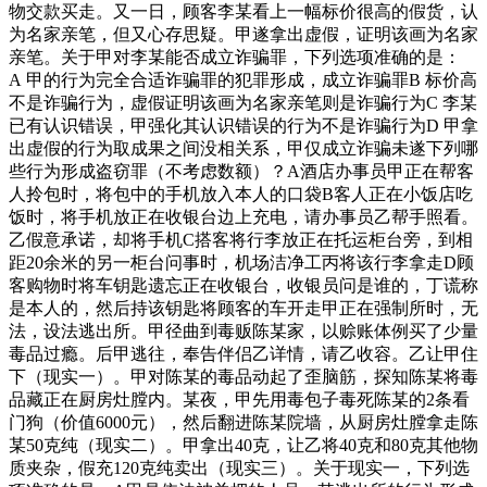
物交款买走。又一日，顾客李某看上一幅标价很高的假货，认
为名家亲笔，但又心存思疑。甲遂拿出虚假，证明该画为名家
亲笔。关于甲对李某能否成立诈骗罪，下列选项准确的是：
A 甲的行为完全合适诈骗罪的犯罪形成，成立诈骗罪B 标价高
不是诈骗行为，虚假证明该画为名家亲笔则是诈骗行为C 李某
已有认识错误，甲强化其认识错误的行为不是诈骗行为D 甲拿
出虚假的行为取成果之间没相关系，甲仅成立诈骗未遂下列哪
些行为形成盗窃罪（不考虑数额）？A酒店办事员甲正在帮客
人拎包时，将包中的手机放入本人的口袋B客人正在小饭店吃
饭时，将手机放正在收银台边上充电，请办事员乙帮手照看。
乙假意承诺，却将手机C搭客将行李放正在托运柜台旁，到相
距20余米的另一柜台问事时，机场洁净工丙将该行李拿走D顾
客购物时将车钥匙遗忘正在收银台，收银员问是谁的，丁谎称
是本人的，然后持该钥匙将顾客的车开走甲正在强制所时，无
法，设法逃出所。甲径曲到毒贩陈某家，以赊账体例买了少量
毒品过瘾。后甲逃往，奉告伴侣乙详情，请乙收容。乙让甲住
下（现实一）。甲对陈某的毒品动起了歪脑筋，探知陈某将毒
品藏正在厨房灶膛内。某夜，甲先用毒包子毒死陈某的2条看
门狗（价值6000元），然后翻进陈某院墙，从厨房灶膛拿走陈
某50克纯（现实二）。甲拿出40克，让乙将40克和80克其他物
质夹杂，假充120克纯卖出（现实三）。关于现实一，下列选