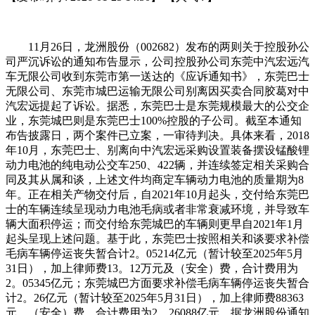
11月26日，龙洲股份（002682）发布的两则关于控股孙公
司严沉诉讼的通知布告显示，公司控股孙公司东莞中汽宏远汽
车无限公司收到东莞市第一送达的《应诉通知书》，东莞巴士
无限公司、东莞市城巴运输无限公司别离因买卖合同胶葛对中
汽宏远提起了诉讼。据悉，东莞巴士是东莞规模最大的公交企
业，东莞城巴则是东莞巴士100%控股的子公司。截至本通知
布告披露日，两个案件已立案，一审待判决。具体来看，2018
年10月，东莞巴士、别离向中汽宏远采购设置装备摆设锰酸锂
动力电池的纯电动公交车250、422辆，并连续签定相关采购合
同及其从属和谈，上述文件均商定车辆动力电池的质量期为8
年。正在相关产物交付后，自2021年10月起头，交付给东莞巴
士的车辆连续呈现动力电池毛病或者非常衰减环境，并导致车
辆大面积停运；而交付给东莞城巴的车辆则更早自2021年1月
起头呈现上述问题。基于此，东莞巴士按照相关和谈要求补偿
毛病车辆停运丧失暂合计2。05214亿元（暂计较至2025年5月
31日），加上律师费13。12万元及（安全）费，合计费用为
2。05345亿元；东莞城巴方面要求补偿毛病车辆停运丧失暂合
计2。26亿元（暂计较至2025年5月31日），加上律师费88363
元、（安全）费，合计费用为2。26088亿元。据龙洲股份通知