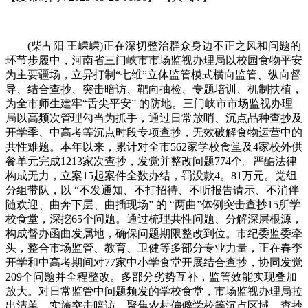
(柴占阳 王嵘嵘)正在深切整治群众身边不正之风和问题的
环节步履中，河南省三门峡市市场监视办理局以校园食物平安
为主要疆场，立异打制“七维”立体监管模式横向监管、纵向督
导、结合查抄、突击暗访、靶向抽检、专题培训、机制扶植，
为全市师生建牢“舌尖平安” 的防地。三门峡市市场监视办理
局以高频次管理勾当为抓手，通过日常放哨、沉点品种查抄及
开学季、中高考等沉点时段专项查抄，无效破解食物运营中的
共性难题。本年以来，累计对全市562家学校食堂及4家校外供
餐单元完成1213家次查抄，发觉并整改问题774个。严酷法律
构成无力，立案15起案件全数办结，罚没款4。81万元。党组
分组带队，以 “不发通知、不打招待、不听报告请示、不消伴
随欢迎、曲奔下层、曲插现场” 的 “两曲”体例突击查抄15所学
校食堂，深挖65个问题。通过梳理共性问题、分解深层根源，
构成督办函曲发属地，确保问题期限整改到位。市纪委监委牵
头，整合市场监管、教育、卫健等多部分专业力量，正在春季
开学和中高考期间对77家中小学食堂开展结合查抄，协同发觉
209个问题并全程整改。多部分劣势互补，监管效能实现叠加
放大。对日常监管中问题频发的学校食堂，市场监视办理局拉
出清单，实施突击暗访。聚焦农村偏僻学校等沉点区域，查抄