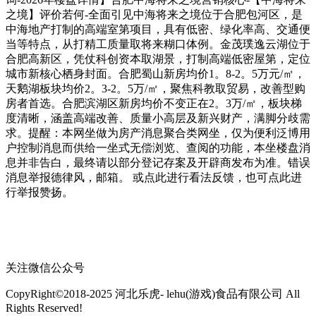
之境】评价若何-全面引见中海将来之境位于合肥包河区，是
中海地产打制的高端室第项目，具有低密、绿化率高、交通便
当等特点，从打精工质量取将来糊口体例。金茂璞逸云湖位于
合肥高新区，凭仗科创资本取湖景，打制高端低密屋第，定位
城市新核心栖身封面。合肥蜀山新房均价1。8-2。5万元/㎡，
天鹅湖板块均价2。3-2。5万/㎡，聚焦科教取贸易，改善型购
房者首选。合肥滨湖区新房均价不变正在2。3万/㎡，板块梯
度清晰，涵盖高端改善、质量小高层及新兴财产，满脚分歧需
求。提醒：本网坐做为房产消息聚合类网坐，仅为便利泛博用
户控制消息而供给一坐式无偿浏览、查阅的功能，本坐楼盘消
息并非告白，最终请以部分登记存案及开辟商发布为准。错误
消息举报德律风，邮箱。 或点此进行看法反馈，也可点此进
行举报赞扬。
关注微信公众号
CopyRight©2018-2025 河北乐虎- lehu(游戏)食品有限公司 All
Rights Reserved!