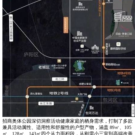
招商奥体公园深切洞察活动健康家庭的栖身需求，打制了多款
兼具活动属性、适用性和舒服性的户型产物，涵盖 89㎡、105
㎡、128㎡、143㎡四个从力面积段，从刚需小三室到高端改善