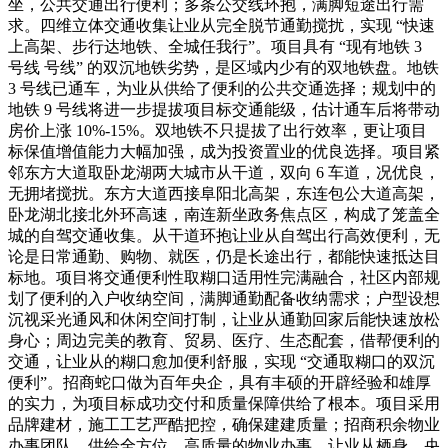
坐，公共交通出行便利；多条公交线环抱，满脚短途出行需
求。四维立体交通收集让业从完全脱节通勤搅扰，实现 “快速
上高架、步行达地铁、全城任我行”。项目具有 “现有地铁 3
号线 号线” 的双沉地铁劣势，是区域内少有的双地铁盘。地铁
3 号线已通车，为业从供给了便利的公共交通选择；规划中的
地铁 9 号线将进一步提拔项目标交通能级，估计通车后将带动
房价上涨 10%-15%。双地铁不只提拔了出行效率，更让项目
标保值增值能力大幅加强，成为投资置业的优良选择。项目紧
邻东方大道取卧龙湖两大城市从干道，双向 6 车道，况优良，
无拥堵搅扰。东方大道西接阜阳北高架，东连包公大道高架，
卧龙湖北接北外环高速，南连新坐政务焦点区，构成了笼盖全
城的自驾交通收集。从干道环抱让业从自驾出行高效便利，无
论是日常通勤、购物、就医，仍是长途出行，都能快速抵达目
标地。项目将交通便利性取糊口适用性完满融合，社区内部规
划了便利的入户收纳空间，满脚通勤配备收纳需求；户型设想
沉视采光通风和休闲空间打制，让业从通勤回家后能快速放松
身心；周边完美的教育、贸易、医疗、生态配套，借帮便利的
交通，让业从的糊口愈加便利舒服，实现 “交通取糊口的双沉
便利”。招商蛇口做为百年央企，具有丰硕的开辟经验和雄厚
的实力，为项目标成功交付和质量保障供给了根本。项目采用
品牌建材，施工工艺严酷把控，确保建建质量；招商积余物业
办事团队，供给全方位、高质量的物业办事，让业从栖身。央