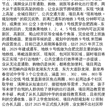
节点，满脚业从日常通勤、购物、就医等多样化出行需求。两
大从干道取双高架的组合，让业从脱节拥堵搅扰，实现 “快速
上高架，全城任我行”。公共交通方面，项目具有 “现有地铁 +
规划地铁” 的双沉劣势。距离已通车的地铁 3 号线 分钟即可达
到，或乘坐 301 公交 3 坐中转，地铁 3 号线贯穿合肥西南 - 东
北标的目的，无缝换乘地铁 1、2、4、5 号线 分钟内可达滨湖
新区、高新区、蜀山经开区等全城各个角落，完全处理上班族
的通勤难题。更值得等候的是，规划中的地铁 9 号线 米范畴
内设置坐点，目前已进入前期筹备阶段，估计 2025 年开工扶
植，2029 年建成通车。地铁 9 号线做为合肥北部主要的纵向
地铁线，将毗连新坐区、瑶海区、包河区等区域，届时项目将
实正实现 “步行达地铁”，公共交通出行效率将进一步提拔，
业从无论是通勤、购物仍是休闲，都将愈加便利。项目周边
500 米范畴内设有卧龙湖东方大道、东方大道卧龙湖、新坐寿
春尝试中学等 3 个公交坐点，涵盖 301 、302 、686 、803 等
多条公交线 号线 笼盖新坐区焦点商圈，803 起周边多个社区
取学校，满脚业从短途出行、接驳地铁等需求，为白叟、孩子
等未便于自驾的人群供给了便利的出行选择。项目周边教育资
本丰硕，构成了从长儿园到中学的全龄段教育系统，且依托便
利的交通收集，孩子上学愈加轻松。项目内部规划有 12 班制
公办长儿园，估计 2025 年正式投入利用，业女脚不出社区即