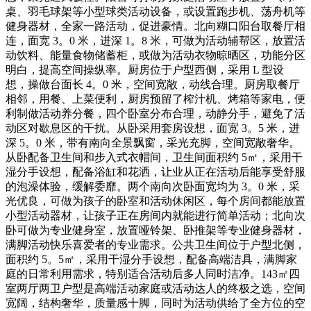
桌、羽毛球架等小型球类活动设备，或设置跑步机、荡舟机等
健身器材，全家一路活动，促进豪情。北向糊口阳台取餐厅相
连，面宽 3。0 米，进深 1。8 米，可做为活动辅帮区，放置活
动饮料、能量食物储蓄柜，或做为活动衣物晾晒区，功能分区
明白，提高空间操纵率。厨房位于户型西侧，采用 L 型设
想，操做台面长 4。0 米，空间宽敞，动线合理。厨房取餐厅
相邻，用餐、上菜便利，厨房预留了榨汁机、烤箱等家电，便
利制做活动养分餐，四个卧室分布合理，动静分手，避免了活
动区对歇息区的干扰。从卧采用套房设想，面宽 3。5 米，进
深 5。0 米，带有南向全景飘窗，采光充脚，空间宽敞奢华。
从卧配备卫生间和步入式衣帽间，卫生间面积约 5㎡，采用干
湿分手设想，配备浴缸和花洒，让业从正在活动后能享受舒服
的泡澡体验，缓解委靡。两个南向次卧面宽均为 3。0 米，采
光优良，可做为孩子的卧室和活动休闲区，每个房间都能放置
小型活动器材，让孩子正在房间内就能进行简单活动；北向次
卧可做为专业健身室，放置哑铃架、卧推架等专业健身器材，
满脚活动快乐喜爱者的专业需求。公共卫生间位于户型北侧，
面积约 5。5㎡，采用干湿分手设想，配备高端洁具，满脚家
庭的日常利用需求，特别适合活动后多人同时洁净。143㎡四
室两厅两卫户型是高端活动家庭或活动达人的终极之选，空间
宽阔，结构奢华，质量感十脚，同时为活动供给了全方位的空