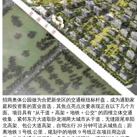
招商奥体公园做为合肥新坐区的交通枢纽标杆盘，成为通勤家
庭和投资客的置业首选，其焦点亮点次要表现正在以下几个方
面。项目具有 “从干道 + 高架 + 地铁 + 公交” 的四维立体交通
收集，紧邻东方大道取卧龙湖两大城市从干道，无缝跟尾阜阳
北高架、包公大道高架，自驾出行 20 分钟可达从城焦点；距
离地铁 3 号线 公里，规划中的地铁 9 号线正在项目周边设