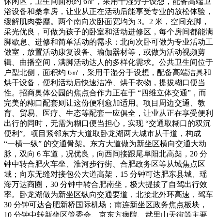
休闲区，卫生间面积约 6㎡，采用干湿分手设想，配备高端卫
浴设备和桑拿房，让业从正在活动后能享受专业的放松体验，
缓解肌肉委靡。两个南向次卧面宽均为 3。2 米，空间充脚，
采光优良，可做为孩子的卧室和活动进修区，每个房间都能满
脚歇息、进修和简单活动的需求；北向次卧可做为专业活动工
做室，放置活动康复设备、瑜伽器材等，或做为活动视频剪
辑、曲播空间，满脚活动达人的多样化需求。公共卫生间位于
户型北侧，面积约 6㎡，采用干湿分手设想，配备高端洁具和
烘干设备，便利活动后快速洁净、烘干衣物，提拔糊口便当
性。招商奥体公园的焦点合作力正在于 “四维立体交通”，而
完美的糊口配套则让这份便利愈加适用。项目周边交通、教
育、贸易、医疗、生态等配套一应俱全，让业从正在享受便利
出行的同时，无需为糊口便当担心，实现 “交通取糊口的双沉
便利”。项目紧邻东方大道取卧龙湖两大城市从干道，构成
“一横一纵” 的交通骨架。东方大道做为新坐区横向交通大动
脉，双向 6 车道，况优良，向西间接跟尾阜阳北高架，20 分
钟中转合肥火车坐、淮河步行街、合肥政务区等从城焦点区
域；向东无缝对接包公大道高架，15 分钟可达肥东县城、瑶
海万达商圈，30 分钟中转合肥南坐，极大提拔了自驾出行效
率。卧龙湖做为新坐区纵向交通要道，北接北外环高速，驾车
30 分钟可达合肥新桥国际机场；南连新坐区政务焦点板块，
10 分钟中转新坐区管委会、京东方病院、武里山天街等主要