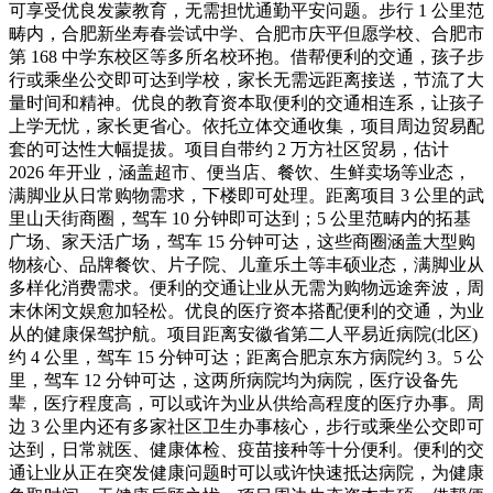
可享受优良发蒙教育，无需担忧通勤平安问题。步行 1 公里范
畴内，合肥新坐寿春尝试中学、合肥市庆平但愿学校、合肥市
第 168 中学东校区等多所名校环抱。借帮便利的交通，孩子步
行或乘坐公交即可达到学校，家长无需远距离接送，节流了大
量时间和精神。优良的教育资本取便利的交通相连系，让孩子
上学无忧，家长更省心。依托立体交通收集，项目周边贸易配
套的可达性大幅提拔。项目自带约 2 万方社区贸易，估计
2026 年开业，涵盖超市、便当店、餐饮、生鲜卖场等业态，
满脚业从日常购物需求，下楼即可处理。距离项目 3 公里的武
里山天街商圈，驾车 10 分钟即可达到；5 公里范畴内的拓基
广场、家天活广场，驾车 15 分钟可达，这些商圈涵盖大型购
物核心、品牌餐饮、片子院、儿童乐土等丰硕业态，满脚业从
多样化消费需求。便利的交通让业从无需为购物远途奔波，周
末休闲文娱愈加轻松。优良的医疗资本搭配便利的交通，为业
从的健康保驾护航。项目距离安徽省第二人平易近病院(北区)
约 4 公里，驾车 15 分钟可达；距离合肥京东方病院约 3。5 公
里，驾车 12 分钟可达，这两所病院均为病院，医疗设备先
辈，医疗程度高，可以或许为业从供给高程度的医疗办事。周
边 3 公里内还有多家社区卫生办事核心，步行或乘坐公交即可
达到，日常就医、健康体检、疫苗接种等十分便利。便利的交
通让业从正在突发健康问题时可以或许快速抵达病院，为健康