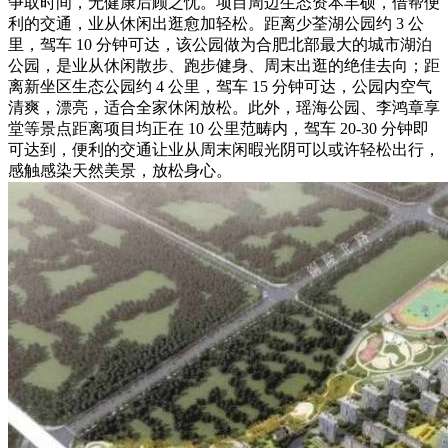
争取时间，无健康后顾之忧。项目周边生态资本丰硕，借帮便
利的交通，业从休闲出逛愈加轻松。距离少荃湖公园约 3 公
里，驾车 10 分钟可达，该公园做为合肥北部最大的城市湖泊
公园，是业从休闲散步、跑步健身、周末出逛的绝佳去向；距
离新坐区生态公园约 4 公里，驾车 15 分钟可达，公园内空气
清爽，漂亮，适合全家休闲放松。此外，瑶海公园、李鸿章享
堂等景点距离项目均正在 10 公里范畴内，驾车 20-30 分钟即
可达到，便利的交通让业从周末闲暇光阴可以或许轻松出行，
感触感染天然美景，放松身心。