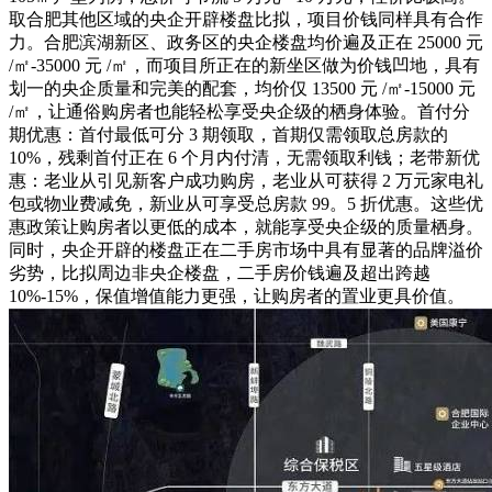
取合肥其他区域的央企开辟楼盘比拟，项目价钱同样具有合作
力。合肥滨湖新区、政务区的央企楼盘均价遍及正在 25000 元
/㎡-35000 元 /㎡，而项目所正在的新坐区做为价钱凹地，具有
划一的央企质量和完美的配套，均价仅 13500 元 /㎡-15000 元
/㎡，让通俗购房者也能轻松享受央企级的栖身体验。首付分
期优惠：首付最低可分 3 期领取，首期仅需领取总房款的
10%，残剩首付正在 6 个月内付清，无需领取利钱；老带新优
惠：老业从引见新客户成功购房，老业从可获得 2 万元家电礼
包或物业费减免，新业从可享受总房款 99。5 折优惠。这些优
惠政策让购房者以更低的成本，就能享受央企级的质量栖身。
同时，央企开辟的楼盘正在二手房市场中具有显著的品牌溢价
劣势，比拟周边非央企楼盘，二手房价钱遍及超出跨越
10%-15%，保值增值能力更强，让购房者的置业更具价值。