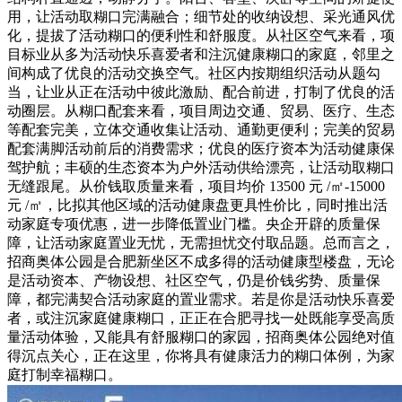
用，让活动取糊口完满融合；细节处的收纳设想、采光通风优
化，提拔了活动糊口的便利性和舒服度。从社区空气来看，项
目标业从多为活动快乐喜爱者和注沉健康糊口的家庭，邻里之
间构成了优良的活动交换空气。社区内按期组织活动从题勾
当，让业从正在活动中彼此激励、配合前进，打制了优良的活
动圈层。从糊口配套来看，项目周边交通、贸易、医疗、生态
等配套完美，立体交通收集让活动、通勤更便利；完美的贸易
配套满脚活动前后的消费需求；优良的医疗资本为活动健康保
驾护航；丰硕的生态资本为户外活动供给漂亮，让活动取糊口
无缝跟尾。从价钱取质量来看，项目均价 13500 元 /㎡-15000
元 /㎡，比拟其他区域的活动健康盘更具性价比，同时推出活
动家庭专项优惠，进一步降低置业门槛。央企开辟的质量保
障，让活动家庭置业无忧，无需担忧交付取品题。总而言之，
招商奥体公园是合肥新坐区不成多得的活动健康型楼盘，无论
是活动资本、产物设想、社区空气，仍是价钱劣势、质量保
障，都完满契合活动家庭的置业需求。若是你是活动快乐喜爱
者，或注沉家庭健康糊口，正正在合肥寻找一处既能享受高质
量活动体验，又能具有舒服糊口的家园，招商奥体公园绝对值
得沉点关心，正在这里，你将具有健康活力的糊口体例，为家
庭打制幸福糊口。