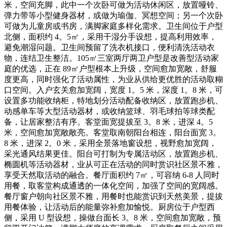
米，空间充脚，此中一个次卧可做为活动休闲区，放置哑铃、
弹力带等小型健身器材，或做为瑜伽、冥想空间；另一个次卧
可做为儿童房或书房，满脚家庭多样化需求。卫生间位于户型
北侧，面积约 4。5㎡，采用干湿分手设想，提高利用效率，
避免潮湿问题。卫生间预留了洗衣机接口，便利清洗活动衣
物，连结卫生整洁。105㎡三室两厅两卫户型是改善型活动家
庭的优选，正在 89㎡户型根本上升级，空间愈加宽敞，舒服
度更高，同时强化了活动属性，为业从供给更优胜的活动取糊
口空间。入户玄关愈加宽阔，宽度 1。5 米，深度 1。8 米，可
设置多功能收纳柜，特地划分活动配备收纳区，放置跑步机、
动感单车等大型活动器材，或收纳篮球、羽毛球拍等球类配
备，让居家整洁有序。客堂面宽提拔至 3。8 米，进深 4。5
米，空间愈加宽敞敞亮。客堂取南朝阳台相连，阳台面宽 3。
8 米，进深 2。0 米，采用全景落地窗设想，视野愈加宽阔，
采光通风结果更佳。阳台可打制为专属活动区，放置跑步机、
椭圆机等活动器材，业从可正在活动的同时赏识社区景不雅，
享受天然取活动的融合。餐厅面积约 7㎡，可容纳 6-8 人同时
用餐，取客堂构成通透的一体化空间，加强了空间的宽阔感。
餐厅窗户朝向社区景不雅，用餐时也能赏识到天然美景，提拔
用餐体验，让活动后的能量弥补愈加愉悦。厨房位于户型西
侧，采用 U 型设想，操做台面长 3。8 米，空间愈加宽敞，预