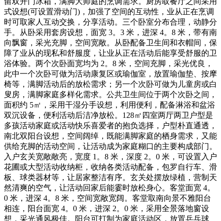
留双开门冰箱，满脚大师庭的烹调需求。厨房取餐厅之间采用
式设想(可设置滑动门)，加强了空间的互动性，业从正在烹调
时可取家人互动交换，分享活动。三个卧室分布合理，动静分
手。从卧采用套房设想，面宽 3。3 米，进深 4。8 米，带有南
向飘窗，采光充脚，空间宽敞。从卧配备卫生间和衣帽间，保
障了业从的现私和舒服度，让业从正在活动后能享受舒服的卫
浴体验。两个次卧面宽均为 2。8 米，空间充脚，采光优良，
此中一个次卧可做为活动康复区或瑜伽室，放置瑜伽垫、按摩
椅等，满脚活动后的放松需求；另一个次卧可做为儿童房或白
叟房，满脚家庭多样化需求。公共卫生间位于两个次卧之间，
面积约 5㎡，采用干湿分手设想，利用便利，配备淋浴和盆浴
双沉设备，便利活动后洁净放松。128㎡四室两厅两卫户型是
多孩活动家庭或活动快乐喜爱者的抱负选择，户型朴直通透，
南北双阳台设想，空间阔绰，既能满脚家庭的栖身需求，又能
供给充脚的活动空间，让活动成为家庭糊口的主要构成部门。
入户玄关宽敞敞亮，宽度 1。8 米，深度 2。0 米，可设置入户
花圃或大型活动收纳柜，收纳各类活动配备，包罗自行车、滑
板、球类器材等，让居家整洁有序。玄关处摆放绿植，营制天
然清爽的空气，让活动回家后能霎时放松身心。客堂面宽 4。
0 米，进深 4。8 米，空间宽敞宽阔。客堂取南向景不雅阳台
相连，阳台面宽 4。0 米，进深 2。0 米，采用全景落地窗设
想，采光通风极佳。阳台可打制为家庭活动区，放置乒乓球