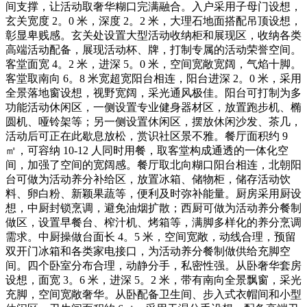
间支撑，让活动取奢华糊口完满融合。入户采用子母门设想，
玄关宽度 2。0 米，深度 2。2 米，大理石地面搭配吊顶设想，
彰显卑贱感。玄关处设置大型活动收纳柜和展现区，收纳各类
高端活动配备，展现活动杯、牌，打制专属的活动荣誉空间。
客堂面宽 4。2 米，进深 5。0 米，空间宽敞宽阔，气焰十脚。
客堂取南向 6。8 米宽超宽阳台相连，阳台进深 2。0 米，采用
全景落地窗设想，视野宽阔，采光通风极佳。阳台可打制为多
功能活动休闲区，一侧设置专业健身器材区，放置跑步机、椭
圆机、哑铃架等；另一侧设置休闲区，摆放休闲沙发、茶几，
活动后可正在此歇息放松，赏识社区景不雅。餐厅面积约 9
㎡，可容纳 10-12 人同时用餐，取客堂构成通透的一体化空
间，加强了空间的宽阔感。餐厅取北向糊口阳台相连，北朝阳
台可做为活动养分补给区，放置冰箱、储物柜，储存活动饮
料、卵白粉、新颖果蔬等，便利及时弥补能量。厨房采用厨设
想，中厨封锁烹调，避免油烟扩散；西厨可做为活动养分餐制
做区，设置早餐台、榨汁机、烤箱等，满脚多样化的养分烹调
需求。中厨操做台面长 4。5 米，空间宽敞，动线合理，预留
双开门冰箱和各类家电接口，为活动养分餐制做供给充脚空
间。四个卧室分布合理，动静分手，私密性强。从卧奢华套房
设想，面宽 3。6 米，进深 5。2 米，带有南向全景飘窗，采光
充脚，空间宽敞奢华。从卧配备卫生间、步入式衣帽间和小型