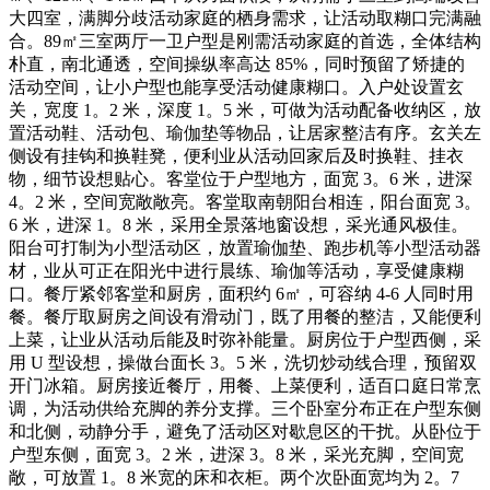
大四室，满脚分歧活动家庭的栖身需求，让活动取糊口完满融
合。89㎡三室两厅一卫户型是刚需活动家庭的首选，全体结构
朴直，南北通透，空间操纵率高达 85%，同时预留了矫捷的
活动空间，让小户型也能享受活动健康糊口。入户处设置玄
关，宽度 1。2 米，深度 1。5 米，可做为活动配备收纳区，放
置活动鞋、活动包、瑜伽垫等物品，让居家整洁有序。玄关左
侧设有挂钩和换鞋凳，便利业从活动回家后及时换鞋、挂衣
物，细节设想贴心。客堂位于户型地方，面宽 3。6 米，进深
4。2 米，空间宽敞敞亮。客堂取南朝阳台相连，阳台面宽 3。
6 米，进深 1。8 米，采用全景落地窗设想，采光通风极佳。
阳台可打制为小型活动区，放置瑜伽垫、跑步机等小型活动器
材，业从可正在阳光中进行晨练、瑜伽等活动，享受健康糊
口。餐厅紧邻客堂和厨房，面积约 6㎡，可容纳 4-6 人同时用
餐。餐厅取厨房之间设有滑动门，既了用餐的整洁，又能便利
上菜，让业从活动后能及时弥补能量。厨房位于户型西侧，采
用 U 型设想，操做台面长 3。5 米，洗切炒动线合理，预留双
开门冰箱。厨房接近餐厅，用餐、上菜便利，适百口庭日常烹
调，为活动供给充脚的养分支撑。三个卧室分布正在户型东侧
和北侧，动静分手，避免了活动区对歇息区的干扰。从卧位于
户型东侧，面宽 3。2 米，进深 3。8 米，采光充脚，空间宽
敞，可放置 1。8 米宽的床和衣柜。两个次卧面宽均为 2。7