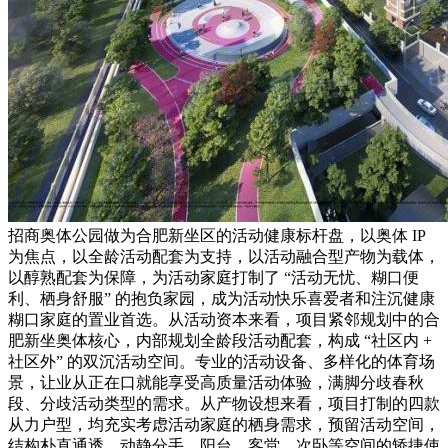
招商奥体公园做为合肥新坐区的活动健康标杆盘，以奥体 IP
为焦点，以全龄活动配套为支持，以活动融合型产物为载体，
以醇熟配套为保障，为活动家庭打制了 “活动无忧、糊口便
利、栖身舒服” 的抱负家园，成为活动快乐喜爱者和注沉健康
糊口家庭的置业首选。从活动资本来看，项目紧邻规划中的合
肥新坐奥体核心，内部规划全龄段活动配套，构成 “社区内 +
社区外” 的双沉活动空间。专业的活动设备、多样化的体育场
景，让业从正在口就能享受高质量活动体验，满脚分歧春秋
段、分歧活动类型的需求。从产物设想来看，项目打制的四款
从力户型，均充实考虑活动家庭的栖身需求，预留活动空间，
结构朴直通透，动静分手。阳台、客堂、次卧等空间的矫捷使