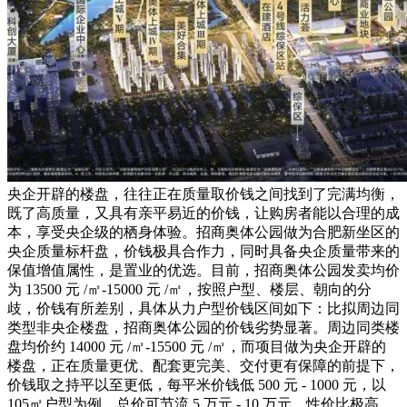
央企开辟的楼盘，往往正在质量取价钱之间找到了完满均衡，
既了高质量，又具有亲平易近的价钱，让购房者能以合理的成
本，享受央企级的栖身体验。招商奥体公园做为合肥新坐区的
央企质量标杆盘，价钱极具合作力，同时具备央企质量带来的
保值增值属性，是置业的优选。目前，招商奥体公园发卖均价
为 13500 元 /㎡-15000 元 /㎡，按照户型、楼层、朝向的分
歧，价钱有所差别，具体从力户型价钱区间如下：比拟周边同
类型非央企楼盘，招商奥体公园的价钱劣势显著。周边同类楼
盘均价约 14000 元 /㎡-15500 元 /㎡，而项目做为央企开辟的
楼盘，正在质量更优、配套更完美、交付更有保障的前提下，
价钱取之持平以至更低，每平米价钱低 500 元 - 1000 元，以
105㎡户型为例，总价可节流 5 万元 - 10 万元，性价比极高。